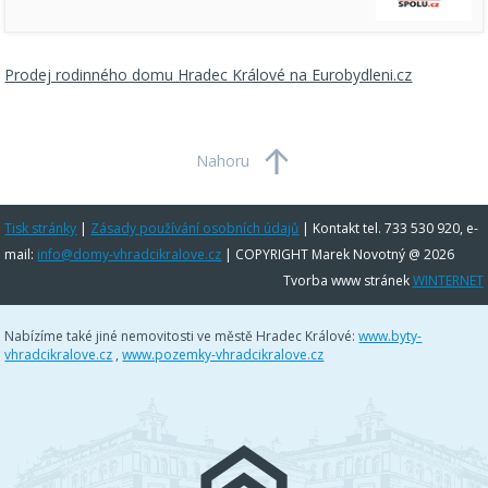
Prodej rodinného domu Hradec Králové na Eurobydleni.cz
Nahoru
Tisk stránky
|
Zásady používání osobních údajů
|
Kontakt tel. 733 530 920, e-
mail:
info@domy-vhradcikralove.cz
| COPYRIGHT Marek Novotný @ 2026
Tvorba www stránek
WINTERNET
Nabízíme také jiné nemovitosti ve městě Hradec Králové:
www.byty-
vhradcikralove.cz
,
www.pozemky-vhradcikralove.cz