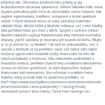
příjemný stín. Obrovskou předností této polohy je její
bezkonkurenční občanská vybavenost. Během několika málo minut
dojdete pohodlnou pěší chůzí do obchodního centra Futurum, kde
najdete supermarkety, multikino, restaurace a široké spektrum
služeb. V těsné blízkosti domu se navíc nacházejí mateřské i
základní školy, dětská hřiště a lékařské ordinace, což z této lokality
dělá perfektní místo pro život s dětmi. Spojení s centrem města i
hlavním nádražím zajišťují frekventované linky městské hromadné
dopravy, jejichž zastávka je situována jen kousek od domu. Říkáte
si, to je přesně to, co hledám? Tak není nic jednoduššího, než- li
zavolat a domluvit se na prohlídce. Swiss Life Select Vám nabízí
možnost vypracování nezávislé tvorby financování na míru dle
Vašich požadavků a možností. Díky exkluzivním podmínkám u
finančních institucí, perfektní znalostí trhu a kvalitnímu klientskému
servisu se můžete spolehnout, že Vám doporučíme nejlepší
financování Vaší nemovitosti. Více informací u makléře Petra
Kubíčka, který se bude těšit na společnou prohlídku. <a
href="https://www.eurobydleni.cz/komercni-nemovitosti/obchodni-
prostor/brno/obec-cerna-pole/prodej/"><strong>Prodej
obchodních prostor Brno-město, Černá Pole</strong></a>