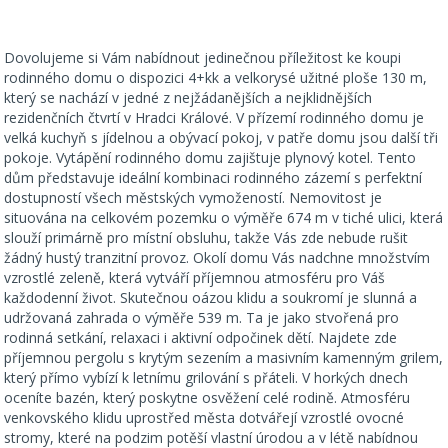
Dovolujeme si Vám nabídnout jedinečnou příležitost ke koupi
rodinného domu o dispozici 4+kk a velkorysé užitné ploše 130 m,
který se nachází v jedné z nejžádanějších a nejklidnějších
rezidenčních čtvrtí v Hradci Králové. V přízemí rodinného domu je
velká kuchyň s jídelnou a obývací pokoj, v patře domu jsou další tři
pokoje. Vytápění rodinného domu zajištuje plynový kotel. Tento
dům představuje ideální kombinaci rodinného zázemí s perfektní
dostupností všech městských vymožeností. Nemovitost je
situována na celkovém pozemku o výměře 674 m v tiché ulici, která
slouží primárně pro místní obsluhu, takže Vás zde nebude rušit
žádný hustý tranzitní provoz. Okolí domu Vás nadchne množstvím
vzrostlé zeleně, která vytváří příjemnou atmosféru pro Váš
každodenní život. Skutečnou oázou klidu a soukromí je slunná a
udržovaná zahrada o výměře 539 m. Ta je jako stvořená pro
rodinná setkání, relaxaci i aktivní odpočinek dětí. Najdete zde
příjemnou pergolu s krytým sezením a masivním kamenným grilem,
který přímo vybízí k letnímu grilování s přáteli. V horkých dnech
oceníte bazén, který poskytne osvěžení celé rodině. Atmosféru
venkovského klidu uprostřed města dotvářejí vzrostlé ovocné
stromy, které na podzim potěší vlastní úrodou a v létě nabídnou